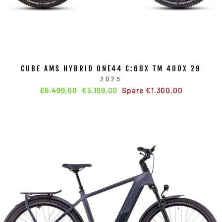
CUBE AMS HYBRID ONE44 C:68X TM 400X 29
2025
Normaler
€6.499,00
Sonderpreis
€5.199,00
Spare €1.300,00
Preis