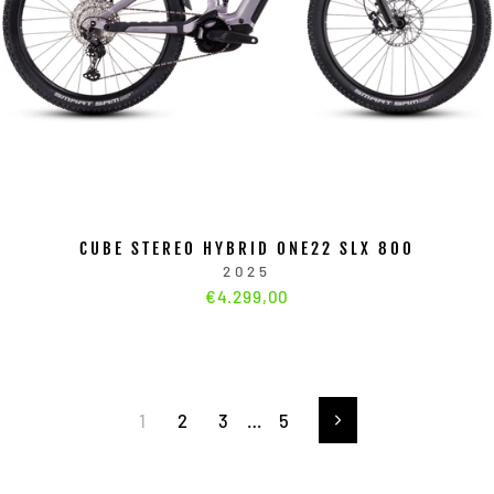
CUBE STEREO HYBRID ONE22 SLX 800
2025
€4.299,00
1
2
3
…
5
Vorwärts