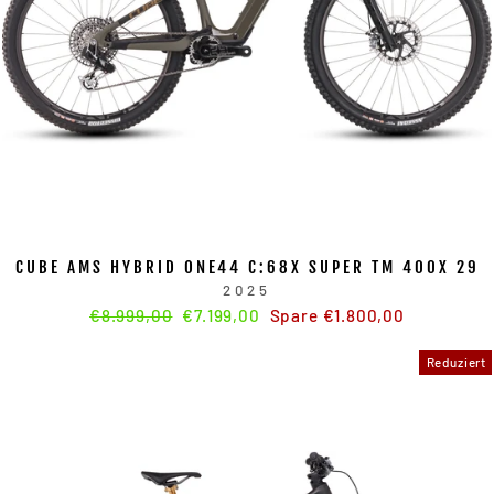
CUBE AMS HYBRID ONE44 C:68X SUPER TM 400X 29
2025
Normaler
€8.999,00
Sonderpreis
€7.199,00
Spare €1.800,00
Preis
Reduziert