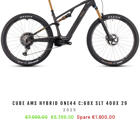
CUBE AMS HYBRID ONE44 C:68X SLT 400X 29
2025
Normaler
€7.999,00
Sonderpreis
€6.399,00
Spare €1.600,00
Preis