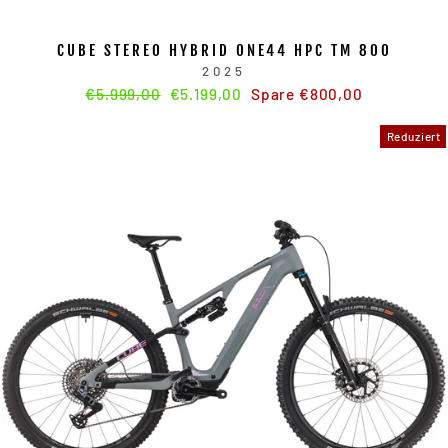
CUBE STEREO HYBRID ONE44 HPC TM 800
2025
Normaler
€5.999,00
Sonderpreis
€5.199,00
Spare €800,00
Preis
Reduziert