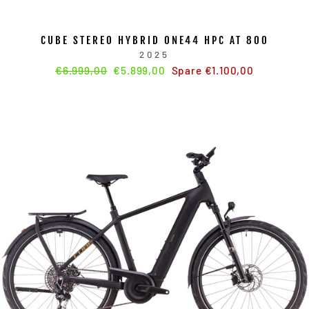
CUBE STEREO HYBRID ONE44 HPC AT 800
2025
Normaler
€6.999,00
Sonderpreis
€5.899,00
Spare €1.100,00
Preis