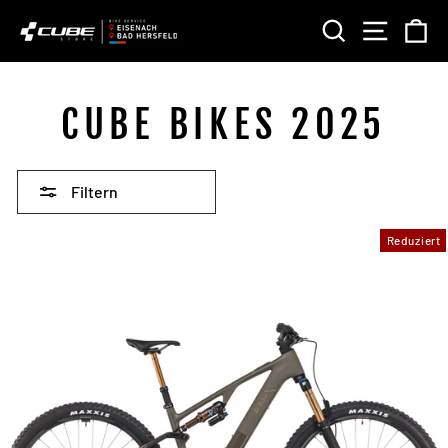
Direkt
SUCHE
SEITE
E
zum
Inhalt
CUBE BIKES 2025
Filtern
Reduziert