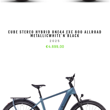
CUBE STEREO HYBRID ONE44 EXC 800 ALLROAD
METALLICWHITE´N´BLACK
2025
€4.699,00