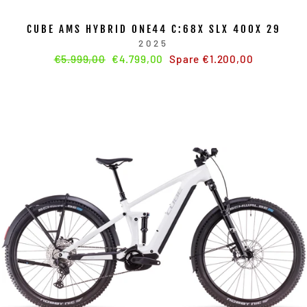
CUBE AMS HYBRID ONE44 C:68X SLX 400X 29
2025
Normaler
€5.999,00
Sonderpreis
€4.799,00
Spare €1.200,00
Preis