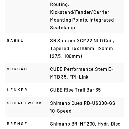
Routing,
Kickstand/Fender/Carrier
Mounting Points, Integrated
Seatclamp
SR Suntour XCM32 NLO Coil,
GABEL
Tapered, 15x110mm, 120mm
(27,5: 100mm)
CUBE Performance Stem E-
VORBAU
MTB 35, FPI-Link
CUBE Rise Trail Bar 35
LENKER
Shimano Cues RD-U6000-GS,
SCHALTWERK
10-Speed
Shimano BR-MT200, Hydr. Disc
BREMSE