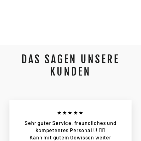
CUBE REACTION HYBRID ONE 800
2025
Normaler
€2.899,00
Sonderpreis
€2.319,00
Spare €580,00
Preis
DAS SAGEN UNSERE
KUNDEN
★★★★★
Sehr guter Service, freundliches und
kompetentes Personal!!! 👌🏻
Kann mit gutem Gewissen weiter