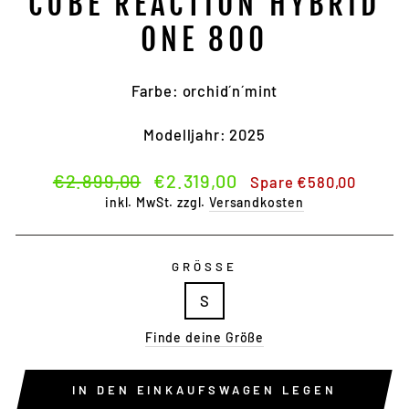
CUBE REACTION HYBRID
ONE 800
Farbe: orchid´n´mint
Modelljahr: 2025
Normaler
Sonderpreis
€2.899,00
€2.319,00
Spare €580,00
Preis
inkl. MwSt. zzgl.
Versandkosten
GRÖSSE
S
Finde deine Größe
IN DEN EINKAUFSWAGEN LEGEN