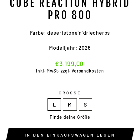
CUBE REACTION HYBRID
PRO 800
Farbe: desertstone´n´driedherbs
Modelljahr: 2026
Normaler
€3.199,00
Preis
inkl. MwSt. zzgl.
Versandkosten
GRÖSSE
L
M
S
Finde deine Größe
IN DEN EINKAUFSWAGEN LEGEN