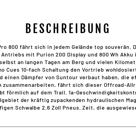
BESCHREIBUNG
ro 800 fährt sich in jedem Gelände top souverän. 
 Antriebs mit Purion 200 Display und 800 Wh Akku
selbst an langen Tagen am Berg und vielen Kilomete
o Cues 10-fach Schaltung den Vortrieb wohldosier
nd einen Dämpfer von Suntour verbaut haben, die ef
zusammenarbeiten, fährt sich dieser Offroad-All
t förmlich auf dem Trail. 1a-Geschwindigkeitskontr
algebiet der kräftig zupackenden hydraulischen Mag
igen Schwalbe 2.6 Zoll Pneus. Zeit, die ausgewie