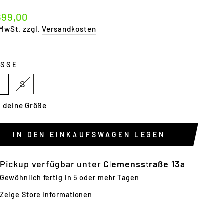
maler
699,00
s
 MwSt. zzgl.
Versandkosten
SSE
L
S
e deine Größe
IN DEN EINKAUFSWAGEN LEGEN
Pickup verfügbar unter
Clemensstraße 13a
Gewöhnlich fertig in 5 oder mehr Tagen
Zeige Store Informationen