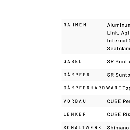
Aluminum
RAHMEN
Link, Ag
Internal
Seatcla
SR Sunto
GABEL
SR Sunto
DÄMPFER
To
DÄMPFERHARDWARE
CUBE Per
VORBAU
CUBE Ris
LENKER
Shimano
SCHALTWERK