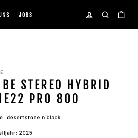
EINLOGGEN
SUCHE
EIN
UNS
JOBS
BE
UBE STEREO HYBRID
NE22 PRO 800
e: desertstone´n´black
lljahr: 2025