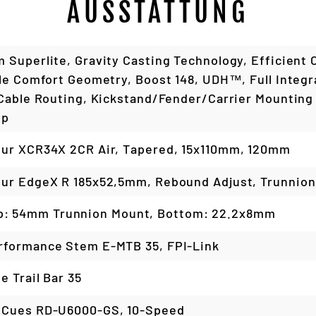
AUSSTATTUNG
 Superlite, Gravity Casting Technology, Efficient 
ile Comfort Geometry, Boost 148, UDH™, Full Integ
 Cable Routing, Kickstand/Fender/Carrier Mounting 
mp
ur XCR34X 2CR Air, Tapered, 15x110mm, 120mm
ur EdgeX R 185x52,5mm, Rebound Adjust, Trunnio
p: 54mm Trunnion Mount, Bottom: 22.2x8mm
formance Stem E-MTB 35, FPI-Link
e Trail Bar 35
 Cues RD-U6000-GS, 10-Speed