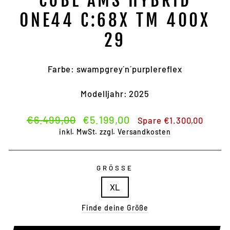
CUBE AMS HYBRID
ONE44 C:68X TM 400X
29
Farbe: swampgrey´n´purplereflex
Modelljahr: 2025
Normaler
Sonderpreis
€6.499,00
€5.199,00
Spare €1.300,00
Preis
inkl. MwSt. zzgl.
Versandkosten
GRÖSSE
XL
Finde deine Größe