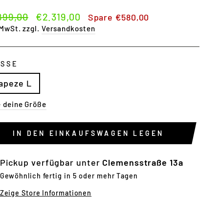
maler
Sonderpreis
899,00
€2.319,00
Spare €580,00
s
 MwSt. zzgl.
Versandkosten
SSE
apeze L
e deine Größe
IN DEN EINKAUFSWAGEN LEGEN
Pickup verfügbar unter
Clemensstraße 13a
Gewöhnlich fertig in 5 oder mehr Tagen
Zeige Store Informationen