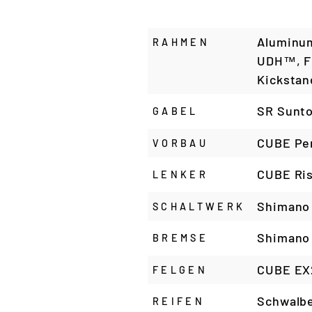
Aluminum
RAHMEN
UDH™, Fu
Kickstan
SR Sunto
GABEL
CUBE Per
VORBAU
CUBE Ris
LENKER
Shimano
SCHALTWERK
Shimano 
BREMSE
CUBE EX2
FELGEN
Schwalbe
REIFEN