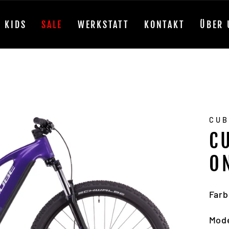
KIDS
SALE
WERKSTATT
KONTAKT
ÜBER 
CU
C
O
Farb
Mode