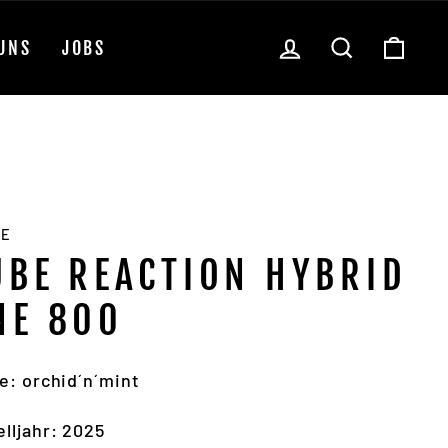
EINLOGGEN
SUCHE
EIN
UNS
JOBS
BE
UBE REACTION HYBRID
NE 800
e: orchid´n´mint
lljahr: 2025