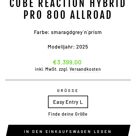
CUBE REACTION HYBRID
PRO 800 ALLROAD
Farbe: smaragdgrey´n´prism
Modelljahr: 2025
Normaler
€3.399,00
Preis
inkl. MwSt. zzgl.
Versandkosten
GRÖSSE
Easy Entry L
Finde deine Größe
IN DEN EINKAUFSWAGEN LEGEN