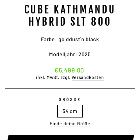
CUBE KATHMANDU
HYBRID SLT 800
Farbe: golddust´n´black
Modelljahr: 2025
Normaler
€5.499,00
Preis
inkl. MwSt. zzgl.
Versandkosten
GRÖSSE
54 cm
Finde deine Größe